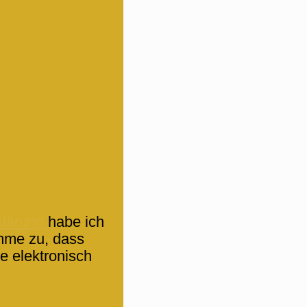
klärung
habe ich
mme zu, dass
e elektronisch