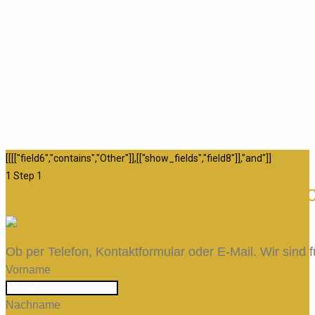
[[[["field6","contains","Other"]],[["show_fields","field8"]],"and"]]
1
Step 1
Mit wir-kaufen-dein-gold.com K
Ob per Telefon, Kontaktformular oder E-Mail. Wir sind f
Vorname
Nachname