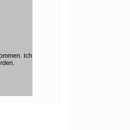
nommen. Ich
rden.