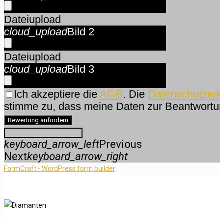
Datei
upload
cloud_upload
Bild 2
Datei
upload
cloud_upload
Bild 3
Ich akzeptiere die
AGB
. Die
Datenschutzer
stimme zu, dass meine Daten zur Beantwortun
Bewertung anfordern
keyboard_arrow_left
Previous
Next
keyboard_arrow_right
FormCraft - WordPress form builder